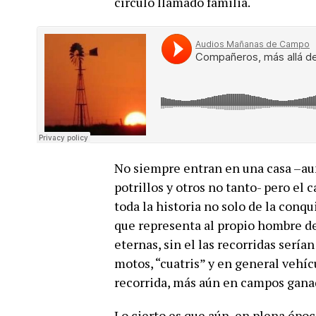
círculo llamado familia.
No siempre entran en una casa –au
potrillos y otros no tanto- pero el
toda la historia no solo de la conqu
que representa al propio hombre de
eternas, sin el las recorridas serí
motos, “cuatris” y en general vehíc
recorrida, más aún en campos gana
Lo cierto es que aún, en plena épo