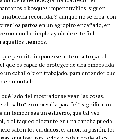
 pantanos o bosques impenetrables, siguen
 una buena recorrida. Y aunque no se crea, con
orrer los partos en un agropiro encañado, en
cerrar con la simple ayuda de este fiel
 aquellos tiempos.
el que permite imponerse ante una tropa, el
el que es capaz de proteger de una embestida
e un caballo bien trabajado, para entender que
 bien montado.
 qué lado del mostrador se vean las cosas,
el “salto” en una valla para “el” significa un
de un tambor sea un esfuerzo, que tal vez
l, o el taqueo elegante en una cancha pueda
ero saben los cuidados, el amor, la pasión, los
osas, que hay para todos y cada uno de ellos,