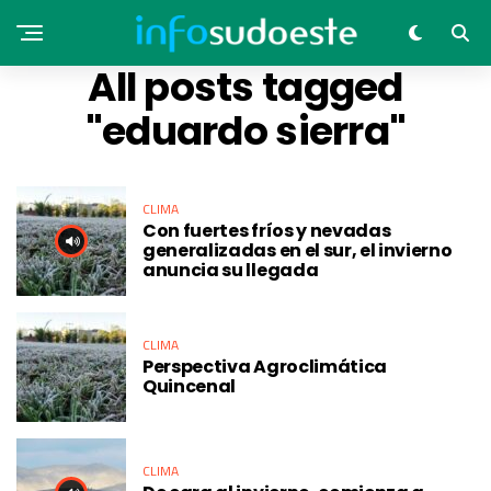
All posts tagged
"eduardo sierra"
CLIMA
Con fuertes fríos y nevadas
generalizadas en el sur, el invierno
anuncia su llegada
CLIMA
Perspectiva Agroclimática
Quincenal
CLIMA