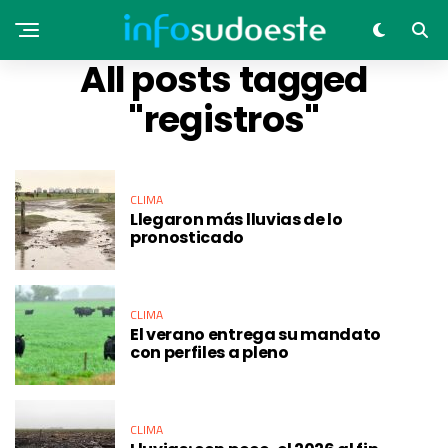
All posts tagged
"registros"
CLIMA
Llegaron más lluvias de lo
pronosticado
CLIMA
El verano entrega su mandato
con perfiles a pleno
CLIMA