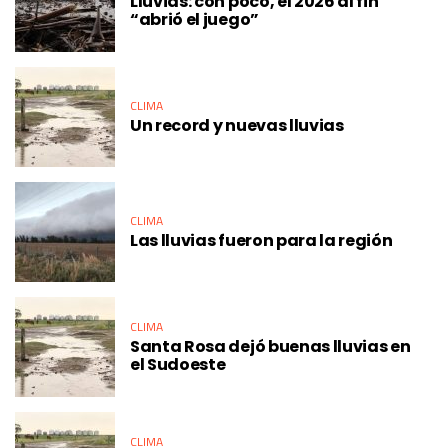
Lluvias: con poco, el 2026 al fin
“abrió el juego”
CLIMA
Un record y nuevas lluvias
CLIMA
Las lluvias fueron para la región
CLIMA
Santa Rosa dejó buenas lluvias en
el Sudoeste
CLIMA