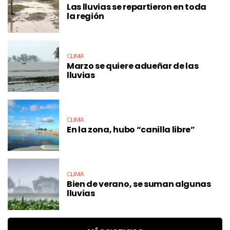
Las lluvias se repartieron en toda
la región
CLIMA
Marzo se quiere adueñar de las
lluvias
CLIMA
En la zona, hubo “canilla libre”
CLIMA
Bien de verano, se suman algunas
lluvias