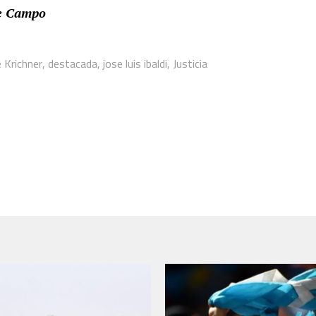
de Campo
 Krichner
,
destacada
,
jose luis ibaldi
,
Justicia