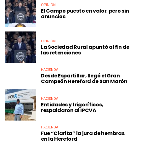
OPINIÓN
El Campo puesto en valor, pero sin
anuncios
OPINIÓN
La Sociedad Rural apuntó al fin de
las retenciones
HACIENDA
Desde Espartillar, llegó el Gran
Campeón Hereford de San Marón
HACIENDA
Entidades y frigoríficos,
respaldaron al IPCVA
HACIENDA
Fue “Clarita” la jura de hembras
en la Hereford