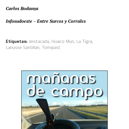
Carlos Bodanza
Infosudoeste – Entre Surcos y Corrales
Etiquetas:
destacada
,
Huaico Mun
,
La Tigra
,
Lanusse Santillan
,
Tornquist