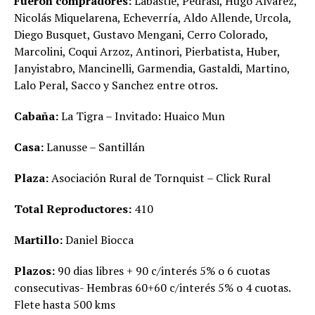
Fueron compradores:
Labastie, Pedrasi, Hugo Alvarez,
Nicolás Miquelarena, Echeverría, Aldo Allende, Urcola,
Diego Busquet, Gustavo Mengani, Cerro Colorado,
Marcolini, Coqui Arzoz, Antinori, Pierbatista, Huber,
Janyistabro, Mancinelli, Garmendia, Gastaldi, Martino,
Lalo Peral, Sacco y Sanchez entre otros.
Cabaña:
La Tigra – Invitado: Huaico Mun
Casa:
Lanusse – Santillán
Plaza:
Asociación Rural de Tornquist – Click Rural
Total Reproductores:
410
Martillo:
Daniel Biocca
Plazos:
90 dias libres + 90 c/interés 5% o 6 cuotas
consecutivas- Hembras 60+60 c/interés 5% o 4 cuotas.
Flete hasta 500 kms