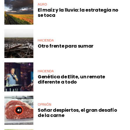
AGRO
El maíz y la lluvia: la estrategia no
se toca
HACIENDA
Otro frente para sumar
HACIENDA
Genética de Elite, un remate
diferente a todo
OPINIÓN
Soñar despiertos, el gran desafío
de la carne