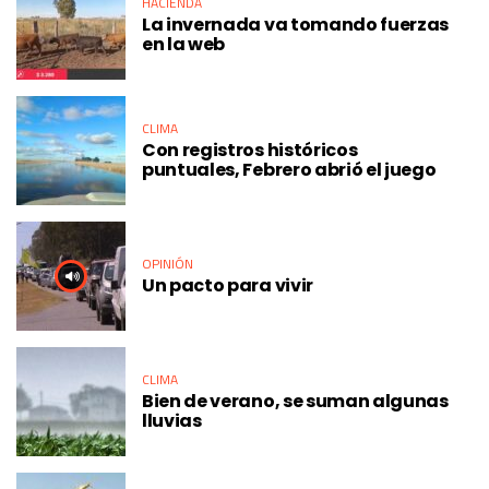
HACIENDA
La invernada va tomando fuerzas
en la web
CLIMA
Con registros históricos
puntuales, Febrero abrió el juego
OPINIÓN
Un pacto para vivir
CLIMA
Bien de verano, se suman algunas
lluvias