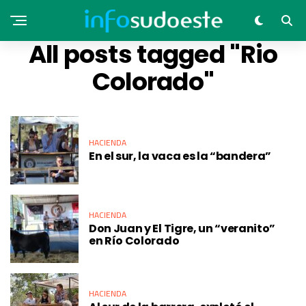
All posts tagged "Rio
Colorado"
HACIENDA
En el sur, la vaca es la “bandera”
HACIENDA
Don Juan y El Tigre, un “veranito”
en Río Colorado
HACIENDA