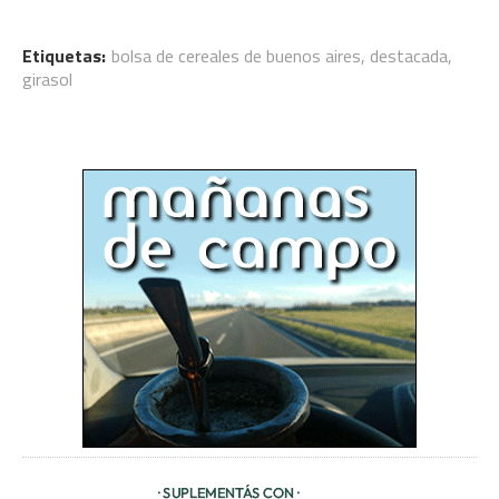
Etiquetas:
bolsa de cereales de buenos aires
,
destacada
,
girasol