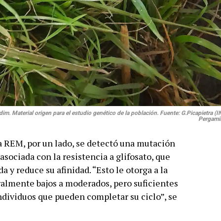
odim. Material origen para el estudio genético de la población. Fuente: G.Picapietra (
Pergami
a REM, por un lado, se detectó una mutación
sociada con la resistencia a glifosato, que
da y reduce su afinidad. “Esto le otorga a la
ralmente bajos a moderados, pero suficientes
ndividuos que pueden completar su ciclo”, se