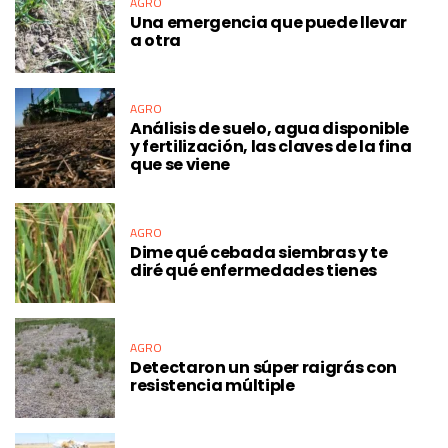
AGRO
Una emergencia que puede llevar
a otra
AGRO
Análisis de suelo, agua disponible
y fertilización, las claves de la fina
que se viene
AGRO
Dime qué cebada siembras y te
diré qué enfermedades tienes
AGRO
Detectaron un súper raigrás con
resistencia múltiple