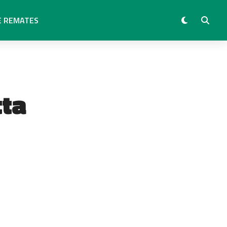
E REMATES
tta