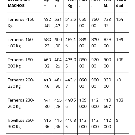
MACHOS
–
+
. Kg
.
.
M.
dad
Terneros -160
492
531
512,5
655
760
723
154
Kg.
,48
,47
2
00
00
33
Terneros 160-
480
500
489,4
835
870
829
195
180 Kg
,23
,00
5
00
00
00
Terneros 180-
463
484
475,0
880
920
900
108
200 Kg.
,92
,25
6
00
00
00
Terneros 200-
413
461
443,7
860
980
930
73
230 Kg.
,46
,90
7
00
00
00
Terneros 230-
441
455
448,6
109
112
110
103
260 Kg.
,30
,28
6
000
000
667
Novillitos 260-
416
416
416,3
112
112
112
9
300 Kg
,36
,36
6
000
000
000