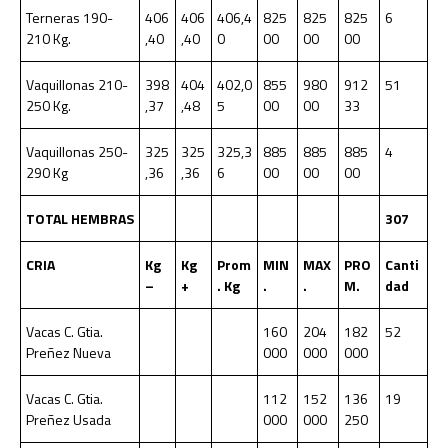
Terneras 190-
406
406
406,4
825
825
825
6
210 Kg.
,40
,40
0
00
00
00
Vaquillonas 210-
398
404
402,0
855
980
912
51
250 Kg.
,37
,48
5
00
00
33
Vaquillonas 250-
325
325
325,3
885
885
885
4
290 Kg
,36
,36
6
00
00
00
TOTAL HEMBRAS
307
CRIA
Kg
Kg
Prom
MIN
MAX
PRO
Canti
–
+
. Kg
.
.
M.
dad
Vacas C. Gtia.
160
204
182
52
Preñez Nueva
000
000
000
Vacas C. Gtia.
112
152
136
19
Preñez Usada
000
000
250