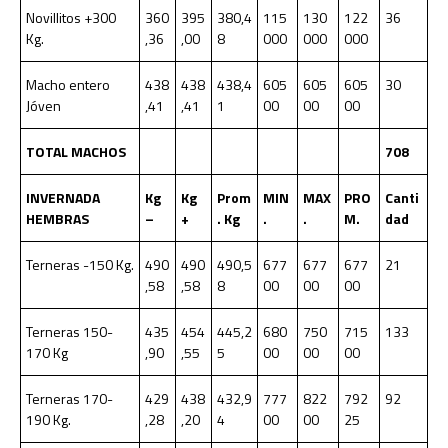
Novillitos +300
360
395
380,4
115
130
122
36
Kg.
,36
,00
8
000
000
000
Macho entero
438
438
438,4
605
605
605
30
Jóven
,41
,41
1
00
00
00
TOTAL MACHOS
708
INVERNADA
Kg
Kg
Prom
MIN
MAX
PRO
Canti
HEMBRAS
–
+
. Kg
.
.
M.
dad
Terneras -150 Kg.
490
490
490,5
677
677
677
21
,58
,58
8
00
00
00
Terneras 150-
435
454
445,2
680
750
715
133
170 Kg
,90
,55
5
00
00
00
Terneras 170-
429
438
432,9
777
822
792
92
190 Kg.
,28
,20
4
00
00
25