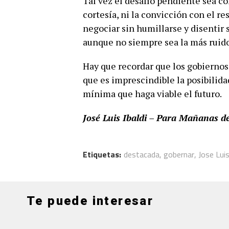
Tal vez el desafío pendiente sea c
cortesía, ni la convicción con el re
negociar sin humillarse y disentir s
aunque no siempre sea la más ruido
Hay que recordar que los gobiernos 
que es imprescindible la posibilida
mínima que haga viable el futuro.
José Luis Ibaldi – Para Mañanas 
Etiquetas:
destacada
,
gobernar
,
Jose Luis
Te puede interesar