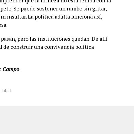
omprender que la firmeza no está reñida con la
speto. Se puede sostener un rumbo sin gritar,
in insultar. La política adulta funciona así,
sa.
pasan, pero las instituciones quedan. De allí
d de construir una convivencia política
de Campo
 Iabldi