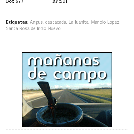
Box:677 RP:501
Etiquetas:
Angus
,
destacada
,
La Juanita
,
Manolo Lopez
,
Santa Rosa de Indio Nuevo.