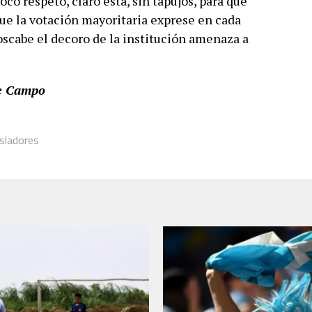
co respeto, claro está, sin tapujos, para que
que la votación mayoritaria exprese en cada
cabe el decoro de la institución amenaza a
de Campo
sladores