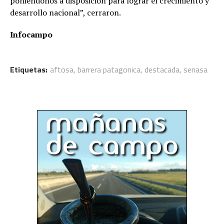
poniéndonos a disposición para lograr el crecimiento y
desarrollo nacional”, cerraron.
Infocampo
Etiquetas:
aftosa
,
barrera patagonica
,
destacada
,
senasa