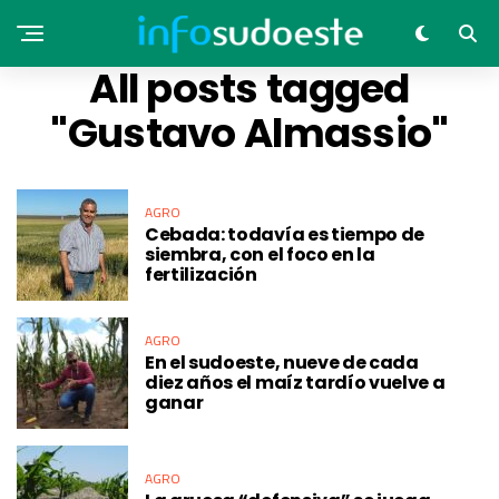
All posts tagged
"Gustavo Almassio"
AGRO
Cebada: todavía es tiempo de
siembra, con el foco en la
fertilización
AGRO
En el sudoeste, nueve de cada
diez años el maíz tardío vuelve a
ganar
AGRO