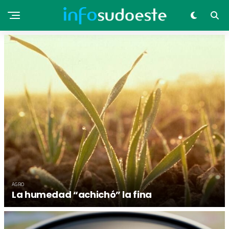
AGRO
La humedad “achichó” la fina