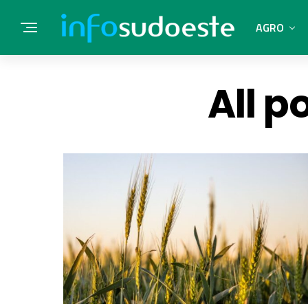
AGRO
All p